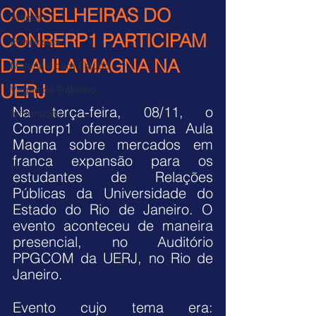
CONSELHEIRAS DO
Artigos
CONRERP1 PARTICIPAM
Entrevistas
DE AULA MAGNA NA
Materiais para Estudo
UERJ
Vagas de Trabalho
Na terça-feira, 08/11, o 
Informação
Conrerp1 ofereceu uma Aula 
Magna sobre mercados em 
franca expansão para os 
estudantes de Relações 
Públicas da Universidade do 
Estado do Rio de Janeiro. O 
evento aconteceu de maneira 
presencial, no Auditório 
PPGCOM da UERJ, no Rio de 
Janeiro.
Evento cujo tema era: 