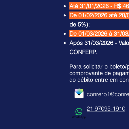
Até 31/01/2026 - R$ 4
De 01/02/2026 até 28/
de 5%);
De 01/03/2026 à 31/03
Após 31/03/2026 - Val
CONFERP.
Para solicitar o boleto
comprovante de pagame
do débito entre em con
conrerp1@conre
21 97095-1910
WhatsApp