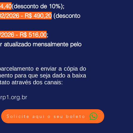
64,40
(desconto de 10%);
02/2026 - R$ 490,20
(desconto
/2026 - R$ 516,00
;
or atualizado mensalmente pelo
/parcelamento e enviar a cópia do
nto para que seja dado a baixa
tato através dos canais:
rp1.org.br
Solicite aqui o seu boleto