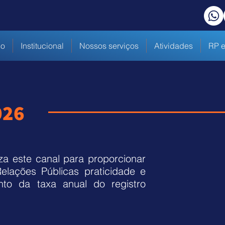
io
Institucional
Nossos serviços
Atividades
RP e
026
za este canal para proporcionar
Relações Públicas praticidade e
nto da taxa anual do registro