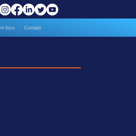
m foco
Contato