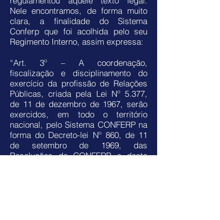
regulamentou aquele texto legal.
Nele encontramos, de forma muito
clara, a finalidade do Sistema
Conferp que foi acolhida pelo seu
Regimento Interno, assim expressa:
“Art. 3º – A coordenação,
fiscalização e disciplinamento do
exercício da profissão de Relações
Públicas, criada pela Lei Nº 5.377,
de 11 de dezembro de 1967, serão
exercidos, em todo o território
nacional, pelo Sistema CONFERP na
forma do Decreto-lei Nº 860, de 11
de setembro de 1969, das
Resoluções do CONFERP e deste
Regimento” (Regimento Interno do
Conferp – RN 49/03, de 22 de março
de 2003).
Não há, pois, que se duvidar que a
finalidade precípua do Sistema