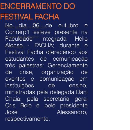
ENCERRAMENTO DO
Artigos
FESTIVAL FACHA
Entrevistas
No dia 06 de outubro o 
Materiais para Estudo
Conrerp1 esteve presente na 
Vagas de Trabalho
Faculdade Integrada Hélio 
Alonso - FACHA; durante o 
Informação
Festival Facha oferecendo aos 
estudantes de comunicação 
três palestras: Gerenciamento 
de crise, organização de 
eventos e comunicação em 
instituições de ensino, 
ministradas pela delegada Dani 
Chaia, pela secretária geral 
Cris Belo e pelo presidente 
José Alessandro, 
respectivamente. 