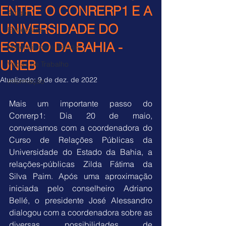
ENTRE O CONRERP1 E A
Artigos
UNIVERSIDADE DO
Entrevistas
ESTADO DA BAHIA -
Materiais para Estudo
UNEB
Vagas de Trabalho
Atualizado:
9 de dez. de 2022
Informação
Mais um importante passo do 
Conrerp1: Dia 20 de maio, 
conversamos com a coordenadora do 
Curso de Relações Públicas da 
Universidade do Estado da Bahia, a 
relações-públicas Zilda Fátima da 
Silva Paim. Após uma aproximação 
iniciada pelo conselheiro Adriano 
Bellé, o presidente José Alessandro 
dialogou com a coordenadora sobre as 
diversas possibilidades de 