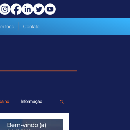
m foco
Contato
balho
Informação