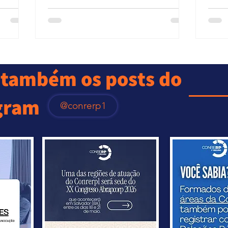
também os posts do
gram
@conrerp1