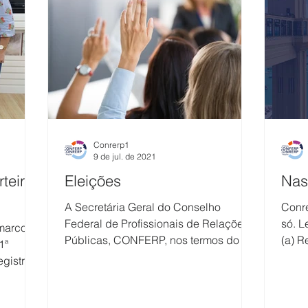
Conrerp1
9 de jul. de 2021
teira
Eleições
Nas
A Secretária Geral do Conselho
Conr
Federal de Profissionais de Relações
só. L
 marco
Públicas, CONFERP, nos termos do art.
(a) R
1ª
2o. § 2º, da Resolução...
respe
egistro