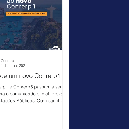
Conrerp1
1 de jul. de 2021
ce um novo Conrerp1
erp1 e Conrerp5 passam a ser um
eia o comunicado oficial. Prezado
elações-Públicas, Com carinho e
ito a você, nós do...