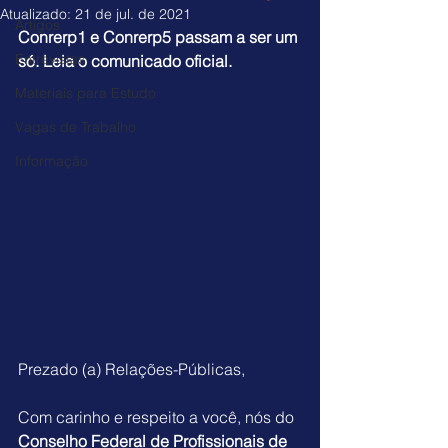
Atualizado:
21 de jul. de 2021
Artigos
Conrerp1 e Conrerp5 passam a ser um 
Entrevistas
só. Leia o comunicado oficial.
Materiais para Estudo
Vagas de Trabalho
Informação
Prezado (a) Relações-Públicas,
Com carinho e respeito a você, nós do 
Conselho Federal de Profissionais de 