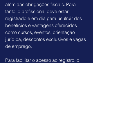
além das obrigações fiscais.
 Para 
tanto, o profissional deve estar 
registrado e em dia para usufruir dos 
benefícios e vantagens oferecidos 
como cursos, eventos, orientação 
jurídica, descontos exclusivos e vagas 
de emprego.
Para facilitar o 
acesso ao registro
, o 
Conselho disponibiliza o 
requerimento 
online
, no qual o profissional deve 
preencher um formulário online e 
enviar documentação exigida por e-
mail para dar início ao processo. Bem 
simples e sem precisar sair de casa.
SOBRE 
Roberta Paraguassú
 é consultora de 
Comunicação Integrada e a atual 