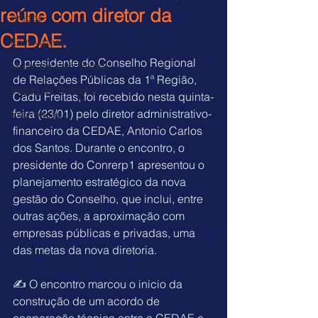
reúne com diretor da
Artigos
CEDAE.
Entrevistas
O presidente do Conselho Regional 
Materiais para Estudo
de Relações Públicas da 1ª Região, 
Vagas de Trabalho
Cadu Freitas, foi recebido nesta quinta-
feira (23/01) pelo diretor administrativo-
Informação
financeiro da CEDAE, Antonio Carlos 
dos Santos. Durante o encontro, o 
presidente do Conrerp1 apresentou o 
planejamento estratégico da nova 
gestão do Conselho, que inclui, entre 
outras ações, a aproximação com 
empresas públicas e privadas, uma 
das metas da nova diretoria.
✍️ O encontro marcou o início da 
construção de um acordo de 