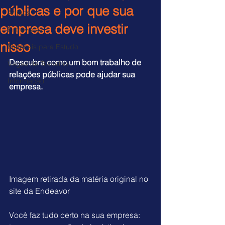
públicas e por que sua
Artigos
empresa deve investir
Entrevistas
nisso
Materiais para Estudo
Descubra como um bom trabalho de 
Vagas de Trabalho
relações públicas pode ajudar sua 
Informação
empresa.
Imagem retirada da matéria original no 
site da Endeavor
Você faz tudo certo na sua empresa: 