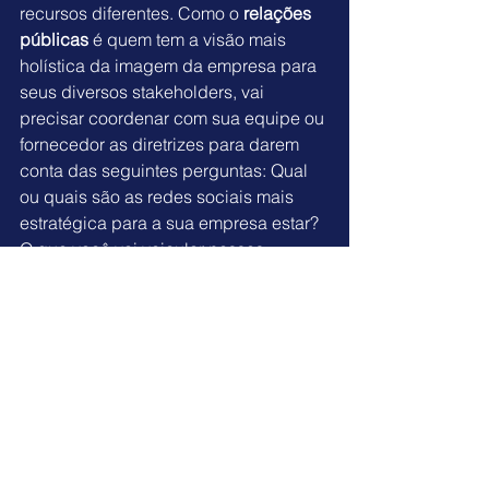
recursos diferentes. Como o 
relações 
públicas
 é quem tem a visão mais 
holística da imagem da empresa para 
seus diversos stakeholders, vai 
precisar coordenar com sua equipe ou 
fornecedor as diretrizes para darem 
conta das seguintes perguntas: Qual 
ou quais são as redes sociais mais 
estratégica para a sua empresa estar? 
O que você vai veicular nesses 
canais? Como vai interagir e 
responder à perguntas de 
consumidores ou clientes? Vai 
trabalhar com anúncios pagos? Que 
estratégia vai adotar?
É importante que os trabalhos de 
assessoria de imprensa e as ações de 
presença online estejam alinhados. 