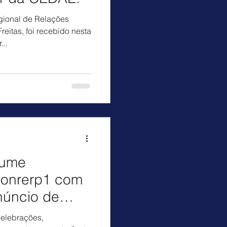
gional de Relações
eitas, foi recebido nesta
...
sume
Conrerp1 com
úncio de
elebrações,