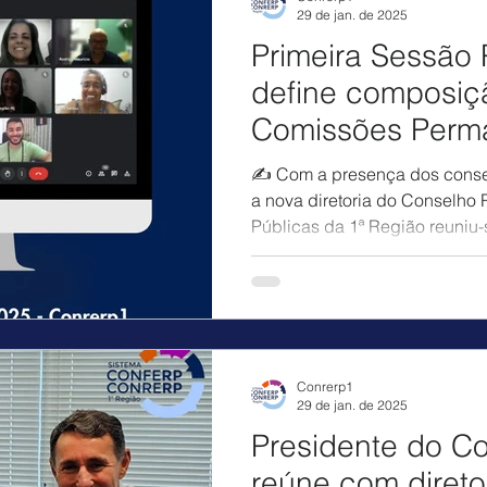
29 de jan. de 2025
Primeira Sessão 
define composiç
Comissões Perm
Especiais do Co
✍️ Com a presença dos consel
a nova diretoria do Conselho
Públicas da 1ª Região reuniu-s
Conrerp1
29 de jan. de 2025
Presidente do C
reúne com diret