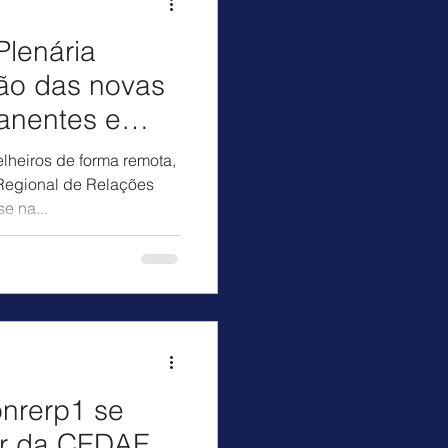
Plenária
ão das novas
anentes e
nrerp1
heiros de forma remota,
 Regional de Relações
e na...
onrerp1 se
or da CEDAE.