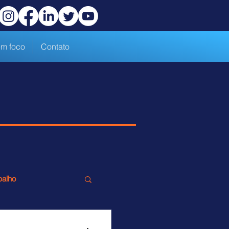
m foco
Contato
balho