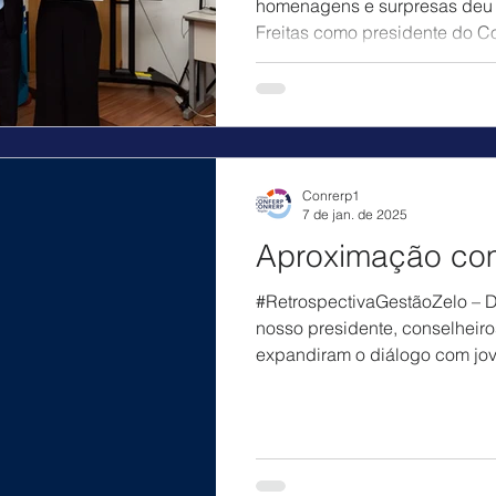
homenagens e surpresas deu
Freitas como presidente do C
Conrerp1
7 de jan. de 2025
Aproximação com
#RetrospectivaGestãoZelo – D
nosso presidente, conselheir
expandiram o diálogo com jov