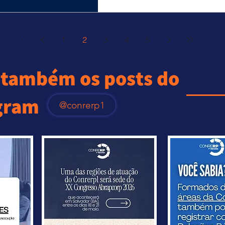
1
2
3
4
5
também os posts do
gram
@conrerp1