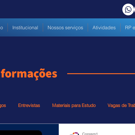
io
Institucional
Nossos serviços
Atividades
RP e
informações
gos
Entrevistas
Materiais para Estudo
Vagas de Tra
Conrerp1