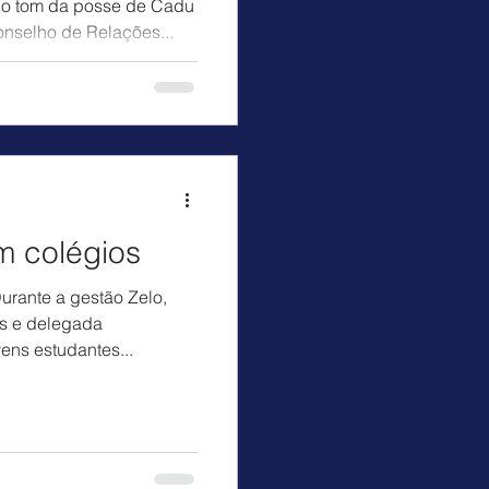
 o tom da posse de Cadu
onselho de Relações...
 colégios
urante a gestão Zelo,
os e delegada
ens estudantes...