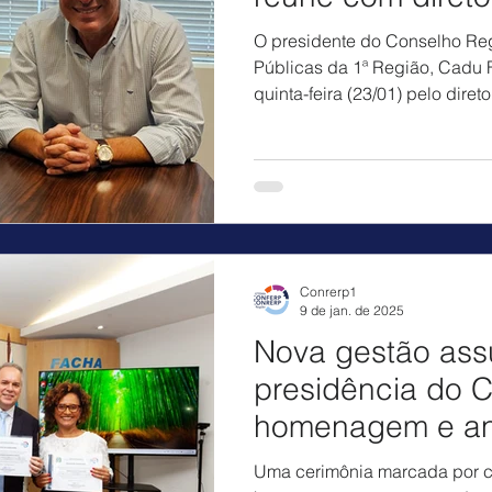
O presidente do Conselho Re
Públicas da 1ª Região, Cadu Fr
quinta-feira (23/01) pelo diretor
Conrerp1
9 de jan. de 2025
Nova gestão as
presidência do 
homenagem e an
nova honraria.
Uma cerimônia marcada por c