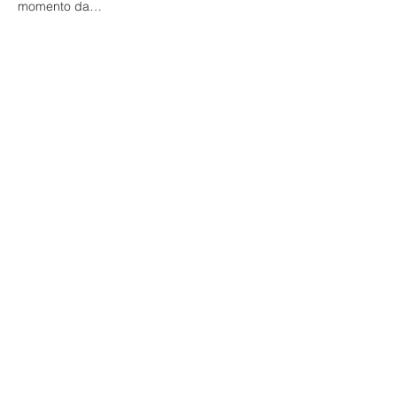
momento da…
Mostrar mais
Compartilhe esse evento