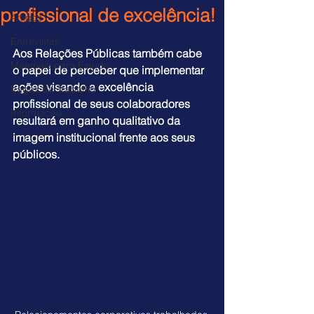
profissional de excelência!
Artigos
Entrevistas
Aos Relações Públicas também cabe 
Materiais para Estudo
o papel de perceber que implementar 
ações visando a excelência 
Vagas de Trabalho
profissional de seus colaboradores 
Informação
resultará em ganho qualitativo da 
imagem institucional frente aos seus 
públicos.