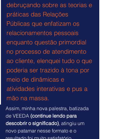
debruçando sobre as teorias e 
práticas das Relações 
Públicas que enfatizam os 
relacionamentos pessoais 
enquanto questão primordial 
no processo de atendimento 
ao cliente, elenquei tudo o que 
poderia ser trazido à tona por 
meio de dinâmicas e 
atividades interativas e pus a 
mão na massa.
Assim, minha nova palestra, batizada 
de VEEDA 
(continue lendo para 
descobrir o significado)
, atingiu um 
novo patamar nesse formato e o 
resultado foi muito satisfatório.