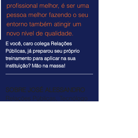
profissional melhor, é ser uma 
pessoa melhor fazendo o seu 
entorno também atingir um 
novo nível de qualidade.
E você, caro colega Relações 
Públicas, já preparou seu próprio 
treinamento para aplicar na sua 
instituição? Mão na massa!
SOBRE JOSÉ ALESSANDRO
Relações Públicas, Tecnólogo 
em Processamento de Dados 
e ator. Tem mais de 21 anos 
de experiência no meio 
educacional enquanto gestor 