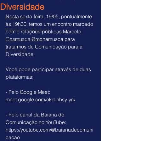
Diversidade
Artigos
Nesta sexta-feira, 19/05, pontualmente 
Entrevistas
às 19h30, temos um encontro marcado 
Materiais para Estudo
com o relações-públicas Marcelo 
Chamusca 
@mchamusca
 para 
Vagas de Trabalho
tratarmos de Comunicação para a 
Informação
Diversidade.
Você pode participar através de duas 
plataformas:
- Pelo Google Meet: 
meet.google.com/okd-nhsy-yrk
- Pelo canal da Baiana de 
Comunicação no YouTube: 
https://youtube.com/@baianadecomuni
cacao