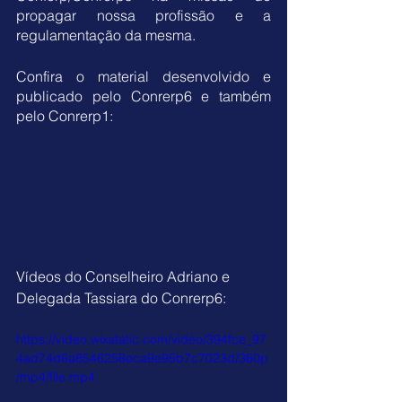
propagar nossa profissão e a 
regulamentação da mesma.
Confira o material desenvolvido e 
publicado pelo Conrerp6 e também 
pelo Conrerp1:
Vídeos do Conselheiro Adriano e 
Delegada Tassiara do Conrerp6:
https://video.wixstatic.com/video/394fce_97
4ad74d8a8546258eca9e95b7c7023d/360p
/mp4/file.mp4