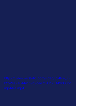
https://video.wixstatic.com/video/394fce_72
8252ea9a044e1c9c9cee7198175149/360p/
mp4/file.mp4