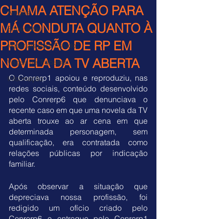
CHAMA ATENÇÃO PARA
Artigos
MÁ CONDUTA QUANTO À
Entrevistas
PROFISSÃO DE RP EM
Materiais para Estudo
NOVELA DA TV ABERTA
Vagas de Trabalho
O Conrerp1 apoiou e reproduziu, nas 
Informação
redes sociais, conteúdo desenvolvido 
pelo Conrerp6 que denunciava o 
recente caso em que uma novela da TV 
aberta trouxe ao ar cena em que 
determinada personagem, sem 
qualificação, era contratada como 
relações públicas por indicação 
familiar.
Após observar a situação que 
depreciava nossa profissão, foi 
redigido um ofício criado pelo 
Conrerp6 e entregue pelo Conrerp1 